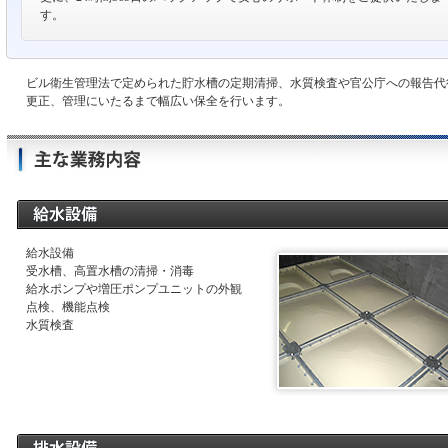
す。
ビル衛生管理法で定められた貯水槽の定期清掃、水質検査や官公庁への報告代
更正、管理にいたるまで幅広い保全を行います。
給水設備
受水槽、高置水槽の清掃・消毒
給水ポンプや増圧ポンプユニットの外観
点検、機能点検
水質検査